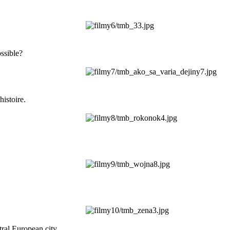
ossible?
histoire.
tral European city.