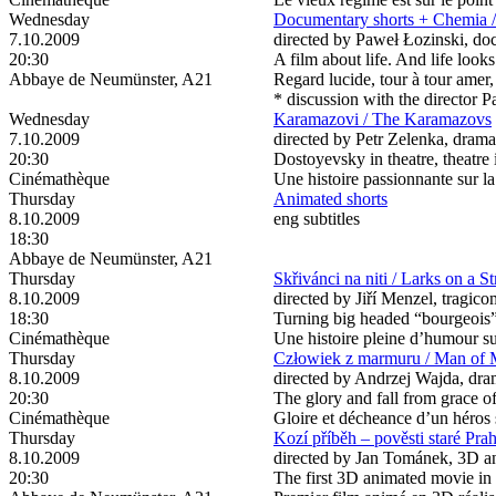
Wednesday
Documentary shorts + Chemia 
7.10.2009
directed by Paweł Łozinski, doc
20:30
A film about life. And life looks
Abbaye de Neumünster, A21
Regard lucide, tour à tour amer, 
* discussion with the director 
Wednesday
Karamazovi / The Karamazovs
7.10.2009
directed by Petr Zelenka, drama
20:30
Dostoyevsky in theatre, theatre i
Cinémathèque
Une histoire passionnante sur l
Thursday
Animated shorts
8.10.2009
eng subtitles
18:30
Abbaye de Neumünster, A21
Thursday
Skřivánci na niti / Larks on a St
8.10.2009
directed by Jiří Menzel, tragico
18:30
Turning big headed “bourgeois” i
Cinémathèque
Une histoire pleine d’humour su
Thursday
Człowiek z marmuru / Man of 
8.10.2009
directed by Andrzej Wajda, dram
20:30
The glory and fall from grace of
Cinémathèque
Gloire et décheance d’un héros 
Thursday
Kozí příběh – pověsti staré Pr
8.10.2009
directed by Jan Tománek, 3D an
20:30
The first 3D animated movie in 