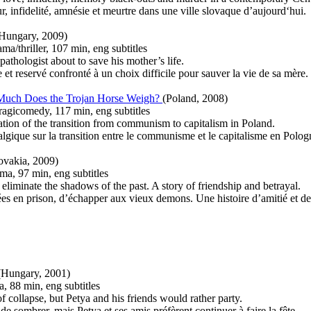
ur, infidelité, amnésie et meurtre dans une ville slovaque d’aujourd‘hui.
Hungary, 2009)
ma/thriller, 107 min, eng subtitles
pathologist about to save his mother’s life.
 et reservé confronté à un choix difficile pour sauver la vie de sa mère.
 Much Does the Trojan Horse Weigh?
(Poland, 2008)
tragicomedy, 117 min, eng subtitles
ration of the transition from communism to capitalism in Poland.
talgique sur la transition entre le communisme et le capitalisme en Polog
ovakia, 2009)
ma, 97 min, eng subtitles
o eliminate the shadows of the past. A story of friendship and betrayal.
ées en prison, d’échapper aux vieux demons. Une histoire d’amitié et de
(Hungary, 2001)
, 88 min, eng subtitles
f collapse, but Petya and his friends would rather party.
de sombrer, mais Petya et ses amis préfèrent continuer à faire la fête.