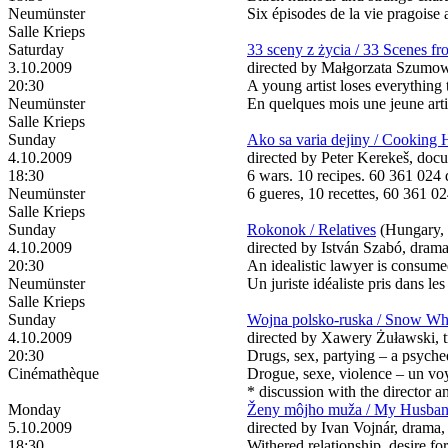
Neumünster
Six épisodes de la vie pragoise
Salle Krieps
Saturday
33 sceny z życia / 33 Scenes fr
3.10.2009
directed by Małgorzata Szumows
20:30
A young artist loses everything 
Neumünster
En quelques mois une jeune artis
Salle Krieps
Sunday
Ako sa varia dejiny / Cooking 
4.10.2009
directed by Peter Kerekeš, docu
18:30
6 wars. 10 recipes. 60 361 024 
Neumünster
6 gueres, 10 recettes, 60 361 02
Salle Krieps
Sunday
Rokonok / Relatives
(Hungary,
4.10.2009
directed by István Szabó, drama
20:30
An idealistic lawyer is consume
Neumünster
Un juriste idéaliste pris dans le
Salle Krieps
Sunday
Wojna polsko-ruska / Snow Wh
4.10.2009
directed by Xawery Żuławski, t
20:30
Drugs, sex, partying – a psyche
Cinémathèque
Drogue, sexe, violence – un vo
* discussion with the director a
Monday
Ženy môjho muža / My Husba
5.10.2009
directed by Ivan Vojnár, drama, 
18:30
Withered relationship, desire f