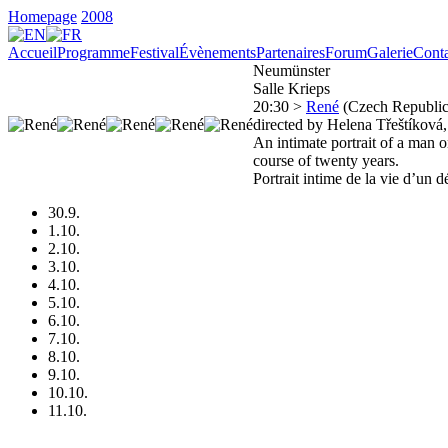
Homepage
2008
Accueil
Programme
Festival
Évènements
Partenaires
Forum
Galerie
Conta
Neumünster
Salle Krieps
20:30 >
René
(Czech Republic
directed by Helena Třeštíková,
An intimate portrait of a man o
course of twenty years.
Portrait intime de la vie d’un 
30.9.
1.10.
2.10.
3.10.
4.10.
5.10.
6.10.
7.10.
8.10.
9.10.
10.10.
11.10.