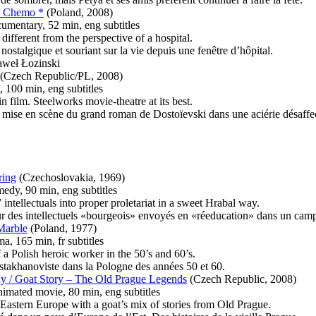
/ Chemo *
(Poland, 2008)
umentary, 52 min, eng subtitles
 different from the perspective of a hospital.
nostalgique et souriant sur la vie depuis une fenêtre d’hôpital.
Paweł Łozinski
(Czech Republic/PL, 2008)
, 100 min, eng subtitles
n film. Steelworks movie-theatre at its best.
a mise en scène du grand roman de Dostoïevski dans une aciérie désaffe
ring
(Czechoslovakia, 1969)
medy, 90 min, eng subtitles
ntellectuals into proper proletariat in a sweet Hrabal way.
r des intellectuels «bourgeois» envoyés en «réeducation» dans un camp 
Marble
(Poland, 1977)
a, 165 min, fr subtitles
 a Polish heroic worker in the 50’s and 60’s.
stakhanoviste dans la Pologne des années 50 et 60.
ahy / Goat Story – The Old Prague Legends
(Czech Republic, 2008)
imated movie, 80 min, eng subtitles
Eastern Europe with a goat’s mix of stories from Old Prague.