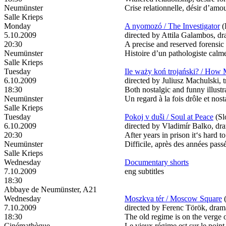
Neumünster
Crise relationnelle, désir d’amo
Salle Krieps
Monday
A nyomozó / The Investigator
(
5.10.2009
directed by Attila Galambos, dra
20:30
A precise and reserved forensic 
Neumünster
Histoire d’un pathologiste calme
Salle Krieps
Tuesday
Ile waży koń trojański? / How
6.10.2009
directed by Juliusz Machulski, 
18:30
Both nostalgic and funny illust
Neumünster
Un regard à la fois drôle et nos
Salle Krieps
Tuesday
Pokoj v duši / Soul at Peace
(Sl
6.10.2009
directed by Vladimír Balko, dra
20:30
After years in prison it‘s hard t
Neumünster
Difficile, après des années pass
Salle Krieps
Wednesday
Documentary shorts
7.10.2009
eng subtitles
18:30
Abbaye de Neumünster, A21
Wednesday
Moszkva tér / Moscow Square
7.10.2009
directed by Ferenc Török, drama
18:30
The old regime is on the verge o
Cinémathèque
Le vieux régime est sur le point 