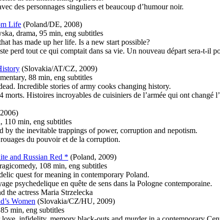
 avec des personnages singuliers et beaucoup d’humour noir.
om Life
(Poland/DE, 2008)
ka, drama, 95 min, eng subtitles
that has made up her life. Is a new start possible?
te perd tout ce qui comptait dans sa vie. Un nouveau départ sera-t-il p
History
(Slovakia/AT/CZ, 2009)
mentary, 88 min, eng subtitles
dead. Incredible stories of army cooks changing history.
4 morts. Histoires incroyables de cuisiniers de l’armée qui ont changé l’
 2006)
, 110 min, eng subtitles
d by the inevitable trappings of power, corruption and nepotism.
s rouages du pouvoir et de la corruption.
ite and Russian Red *
(Poland, 2009)
ragicomedy, 108 min, eng subtitles
delic quest for meaning in contemporary Poland.
yage psychedelique en quête de sens dans la Pologne contemporaine.
nd the actress Maria Strzelecka
nd’s Women
(Slovakia/CZ/HU, 2009)
85 min, eng subtitles
or love, infidelity, memory black-outs and murder in a contemporary Cen