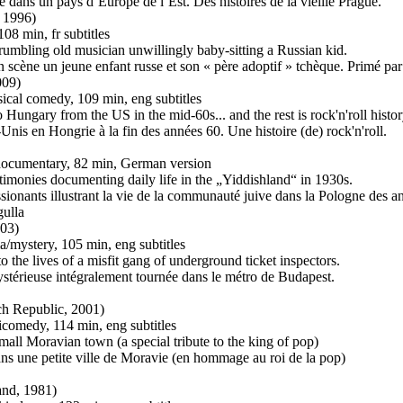
 dans un pays d’Europe de l’Est. Des histoires de la vieille Prague.
 1996)
08 min, fr subtitles
umbling old musician unwillingly baby-sitting a Russian kid.
en scène un jeune enfant russe et son « père adoptif » tchèque. Primé pa
009)
ical comedy, 109 min, eng subtitles
 Hungary from the US in the mid-60s... and the rest is rock'n'roll histor
Unis en Hongrie à la fin des années 60. Une histoire (de) rock'n'roll.
 documentary, 82 min, German version
imonies documenting daily life in the „Yiddishland“ in 1930s.
sionants illustrant la vie de la communauté juive dans la Pologne des a
gulla
03)
/mystery, 105 min, eng subtitles
o the lives of a misfit gang of underground ticket inspectors.
mystérieuse intégralement tournée dans le métro de Budapest.
h Republic, 2001)
icomedy, 114 min, eng subtitles
mall Moravian town (a special tribute to the king of pop)
ns une petite ville de Moravie (en hommage au roi de la pop)
and, 1981)