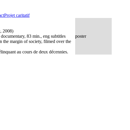
ct
Projet caritatif
, 2008)
 documentary, 83 min., eng subtitles
poster
n the margin of society, filmed over the
délinquant au cours de deux décennies.