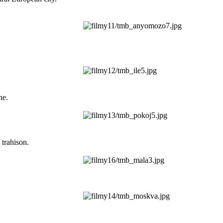
ne.
 trahison.