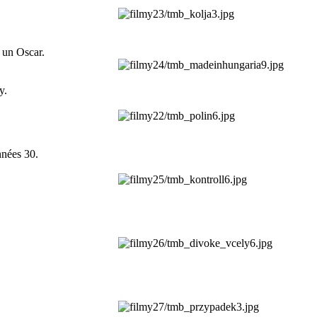
r un Oscar.
y.
nnées 30.