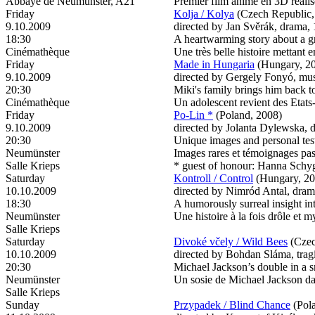
Abbaye de Neumünster, A21
Premier film animé en 3D réalisé
Friday
Kolja / Kolya
(Czech Republic,
9.10.2009
directed by Jan Svěrák, drama, 1
18:30
A heartwarming story about a gr
Cinémathèque
Une très belle histoire mettant 
Friday
Made in Hungaria
(Hungary, 2
9.10.2009
directed by Gergely Fonyó, mus
20:30
Miki's family brings him back to
Cinémathèque
Un adolescent revient des Etats-
Friday
Po-Lin *
(Poland, 2008)
9.10.2009
directed by Jolanta Dylewska,
20:30
Unique images and personal test
Neumünster
Images rares et témoignages pas
Salle Krieps
* guest of honour: Hanna Schy
Saturday
Kontroll / Control
(Hungary, 20
10.10.2009
directed by Nimród Antal, drama
18:30
A humorously surreal insight int
Neumünster
Une histoire à la fois drôle et 
Salle Krieps
Saturday
Divoké včely / Wild Bees
(Czec
10.10.2009
directed by Bohdan Sláma, trag
20:30
Michael Jackson’s double in a s
Neumünster
Un sosie de Michael Jackson da
Salle Krieps
Sunday
Przypadek / Blind Chance
(Pol