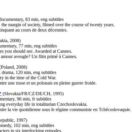
documentary, 83 min, eng subtitles
 the margin of society, filmed over the course of twenty years.
élinquant au cours de deux décennies.
akia, 2008)
umentary, 77 min, eng subtitles
ves you should see. Awarded at Cannes.
n amour aveugle? Un film primé à Cannes.
(Poland, 2008)
 drama, 120 min, eng subtitles
ry in the time of the Cold War.
tre une russe et un polonais en pleine guerre froide.
*
(Slovakia/FR/CZ/DE/CH, 1995)
ntary, 96 min, fr subtitles
ing everyday life in totalitarian Czechoslovakia.
ustre la vie quotidienne sous le régime communiste en Tchécoslovaquie.
epublic, 1997)
comedy, 102 min, eng subtitles
ters in six interlocking episodes.