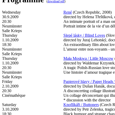
(
download pdf
)
Wednesday
René
(Czech Republic, 2008)
30.9.2009
directed by Helena Třeštíková, 
20:30
An intimate portrait of a man on
Neumünster
Portrait intime de la vie d’un d
Salle Krieps
Thursday
Slepé lásky / Blind Loves
(Slov
1.10.2009
directed by Juraj Lehotský, doc
18:30
An extraordinary film about lo
Neumünster
L’amour entre non-voyants - u
Salle Krieps
Thursday
Mała Moskwa / Little Moscow
1.10.2009
directed by Waldemar Krzystek,
20:30
A tragic Polish-Russian love sto
Neumünster
Une histoire d’amour tragique en
Salle Krieps
Friday
Papierové hlavy / Paper Heads 
2.10.2009
directed by Dušan Hanák, docume
20:30
A disconcerting collage illustrat
Cinémathèque
Un collage déconcertant qui ill
* discussion with the director
Saturday
Knoflíkáři / Buttoners
(Czech R
3.10.2009
directed by Petr Zelenka, tragi
18:30
Black humour and strange charac